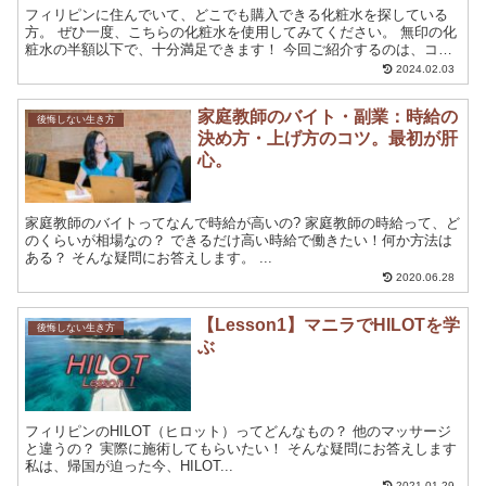
フィリピンに住んでいて、どこでも購入できる化粧水を探している
方。 ぜひ一度、こちらの化粧水を使用してみてください。 無印の化
粧水の半額以下で、十分満足できます！ 今回ご紹介するのは、コス
パ最高の化粧水導入液：Rose Mi...
2024.02.03
家庭教師のバイト・副業：時給の
後悔しない生き方
決め方・上げ方のコツ。最初が肝
心。
家庭教師のバイトってなんで時給が高いの? 家庭教師の時給って、ど
のくらいが相場なの？ できるだけ高い時給で働きたい！何か方法は
ある？ そんな疑問にお答えします。 ...
2020.06.28
【Lesson1】マニラでHILOTを学
後悔しない生き方
ぶ
フィリピンのHILOT（ヒロット）ってどんなもの？ 他のマッサージ
と違うの？ 実際に施術してもらいたい！ そんな疑問にお答えします
私は、帰国が迫った今、HILOT...
2021.01.29