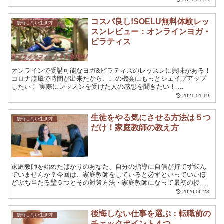
コスパ良し!SOELU無料体験レッ
後悔しない生き方
スンレビュー：オンラインヨガ・
ピラティス
オンラインで受講可能なヨガ&ピラティスのレッスンに興味がある！
コロナ旋風で時間が出来たから、この機会にもっとシェイプアップ
したい！ 実際にレッスンを受けた人の感想を聞きたい！ ...
2021.01.19
生徒をやる気にさせる方法は５つ
後悔しない生き方
だけ！家庭教師の教え方
家庭教師を始めたばかりのあなた、自分の指導に自信が持てず悩ん
でいませんか？今回は、家庭教師をしていると必ずといっていいほ
どぶち当たる壁５つとその対策方法・家庭教師になって最初の授業
の際の教え方のコツをお話ししていきます。これで、あなたも脱家
2020.06.28
庭教師初心者です！
後悔しない仕事を選ぶ：転職前の
後悔しない生き方
チェックポイント４つ