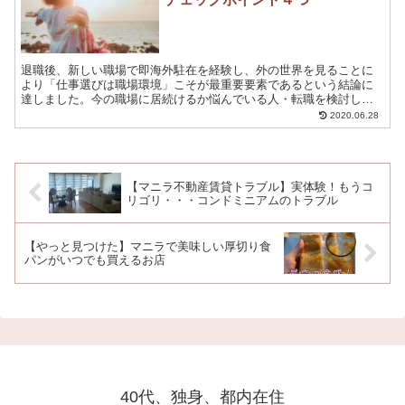
退職後、新しい職場で即海外駐在を経験し、外の世界を見ることに
より「仕事選びは職場環境」こそが最重要要素であるという結論に
達しました。今の職場に居続けるか悩んでいる人・転職を検討して
いる人・これから働き始める人へ、仕事選びの重要な４つの要素を
2020.06.28
お伝えします。就活前に知っておきたかった。是非、参考にしてみ
てください。
【マニラ不動産賃貸トラブル】実体験！もうコ
リゴリ・・・コンドミニアムのトラブル
【やっと見つけた】マニラで美味しい厚切り食
パンがいつでも買えるお店
40代、独身、都内在住